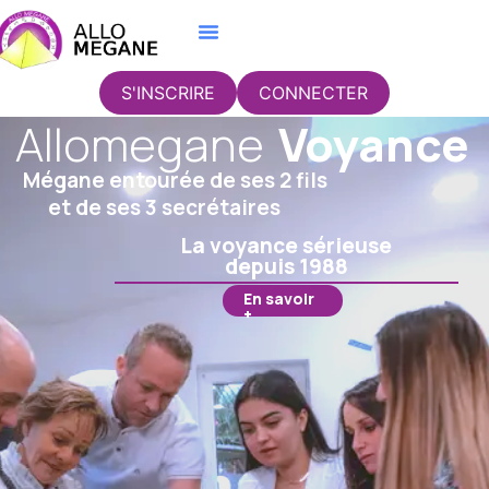
S'INSCRIRE
CONNECTER
Allomegane
Voyance
Mégane entourée de ses 2 fils
et de ses 3 secrétaires
La voyance sérieuse
depuis 1988
En savoir
+