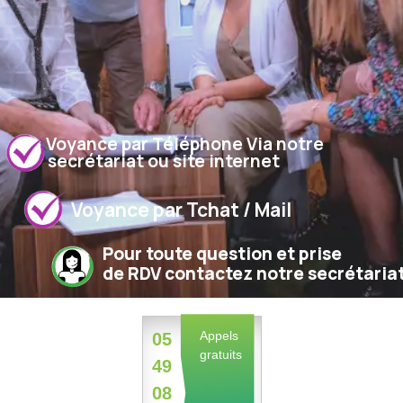
Voyance par Téléphone Via notre
secrétariat ou site internet
Voyance par Tchat / Mail
Pour toute question et prise
de RDV contactez notre secrétaria
Appels
05
gratuits
49
08