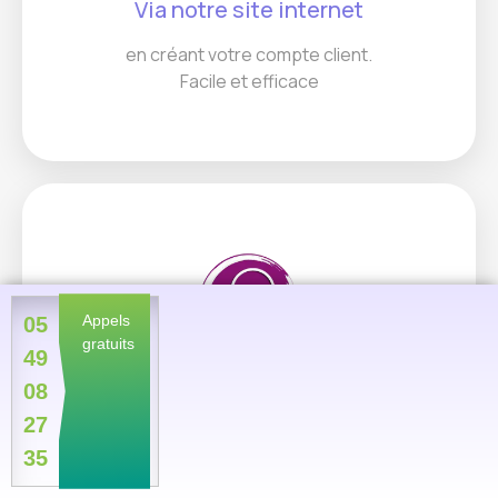
Via notre site internet
en créant votre compte client.
Facile et efficace
Appels
05
gratuits
49
08
Consultation Tchat
27
La consultation par Tchat est maintenant
35
disponible, l'occasion pour vous de