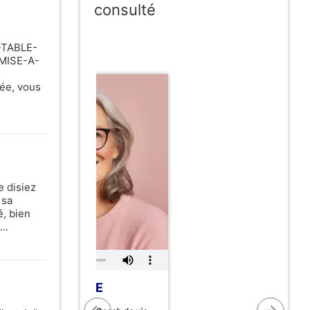
consulté
E-TABLE-
EMISE-A-
née, vous
 disiez
 sa
é, bien
..
MARIE
←
→