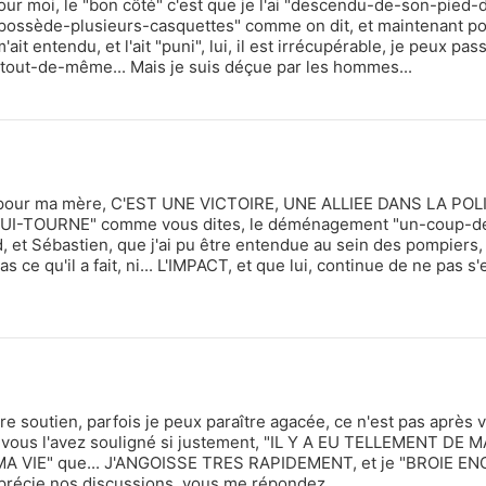
Médium pure, Energeticienne, Voyante
r moi, le "bon côté" c'est que je l'ai "descendu-de-son-pied-d'
il "possède-plusieurs-casquettes" comme on dit, et maintenant p
it entendu, et l'ait "puni", lui, il est irrécupérable, je peux pas
Voir les Avis ?
 tout-de-même... Mais je suis déçue par les hommes...
Voir les Avis ?
49 consultations
2872 consultations
de longs mois et même
es années à aller à votre
Dotée d'une sensibilité
tre sur les salons de
particulière qui me permet de
a France, je suis
capter les énergies invisibles
se de ...
qui nous entourent..
, pour ma mère, C'EST UNE VICTOIRE, UNE ALLIEE DANS LA POL
I-TOURNE" comme vous dites, le déménagement "un-coup-d
, et Sébastien, que j'ai pu être entendue au sein des pompiers
ce qu'il a fait, ni... L'IMPACT, et que lui, continue de ne pas s'
Tel
Email
Tel
2.8 €/min
15 €
2.8 €/min
Chargement...
Chargement...
re soutien, parfois je peux paraître agacée, ce n'est pas après v
e vous l'avez souligné si justement, "IL Y A EU TELLEMENT DE 
VIE" que... J'ANGOISSE TRES RAPIDEMENT, et je "BROIE E
précie nos discussions, vous me répondez...