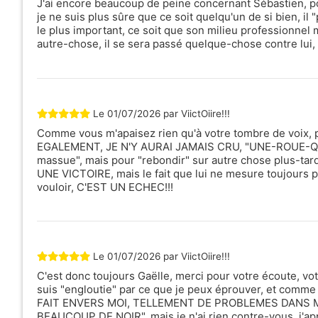
J'ai encore beaucoup de peine concernant Sébastien, pou
je ne suis plus sûre que ce soit quelqu'un de si bien, 
le plus important, ce soit que son milieu professionnel m'a
Voir les Avis ?
autre-chose, il se sera passé quelque-chose contre lui,
443 consultations
3
Je suis voyant, cartomancien
Après 
et radiesthésiste. Écoute,
quelqu
empathie, honnêteté sont mes
rencon
valeurs et les bases de mon
toute l
Le
01/07/2026
par
ViictOiire!!!
travail.
heureu
Comme vous m'apaisez rien qu'à votre tombre de voix
EGALEMENT, JE N'Y AURAI JAMAIS CRU, "UNE-ROUE-QU
massue", mais pour "rebondir" sur autre chose plus-tard
UNE VICTOIRE, mais le fait que lui ne mesure toujours pas 
Tel
Email
vouloir, C'EST UN ECHEC!!!
2.8 €/min
30 €
Chargement...
Le
01/07/2026
par
ViictOiire!!!
C'est donc toujours Gaëlle, merci pour votre écoute, vot
suis "engloutie" par ce que je peux éprouver, et comm
FAIT ENVERS MOI, TELLEMENT DE PROBLEMES DANS MA 
BEAUCOUP DE NOIR", mais je n'ai rien contre-vous, j'ap