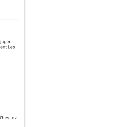
 jugée
nent Les
N'hésitez