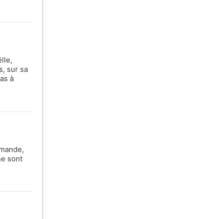
lle,
, sur sa
as à
mmande,
ne sont