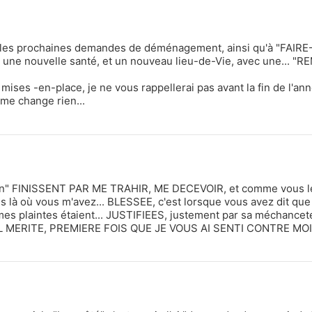
r, les prochaines demandes de déménagement, ainsi qu'à "FAIR
ne nouvelle santé, et un nouveau lieu-de-Vie, avec une... "R
ises -en-place, je ne vous rappellerai pas avant la fin de l'an
 me change rien...
min" FINISSENT PAR ME TRAHIR, ME DECEVOIR, et comme vous le
là où vous m'avez... BLESSEE, c'est lorsque vous avez dit que
 mes plaintes étaient... JUSTIFIEES, justement par sa méchancet
U'IL MERITE, PREMIERE FOIS QUE JE VOUS AI SENTI CONTRE MOI.
VIOLETTE
INAYA
Cartomancienne, Radiesthési