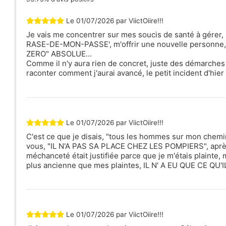
Le
01/07/2026
par
ViictOiire!!!
Je vais me concentrer sur mes soucis de santé à gére
RASE-DE-MON-PASSE', m'offrir une nouvelle personne, u
ZERO" ABSOLUE...
Comme il n'y aura rien de concret, juste des démarches m
raconter comment j'aurai avancé, le petit incident d'hier
Le
01/07/2026
par
ViictOiire!!!
C'est ce que je disais, "tous les hommes sur mon che
vous, "IL N'A PAS SA PLACE CHEZ LES POMPIERS", après 
méchanceté était justifiée parce que je m'étais plainte,
plus ancienne que mes plaintes, IL N' A EU QUE CE Q
LEO
Le
01/07/2026
par
ViictOiire!!!
Voyant, Cartomancien, Magnétiseur
Médium, 