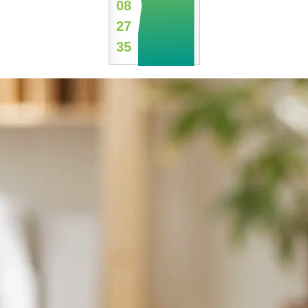
08
27
35