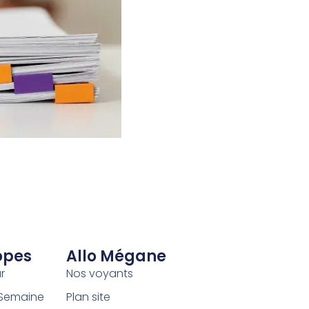
opes
Allo Mégane
r
Nos voyants
 Semaine
Plan site