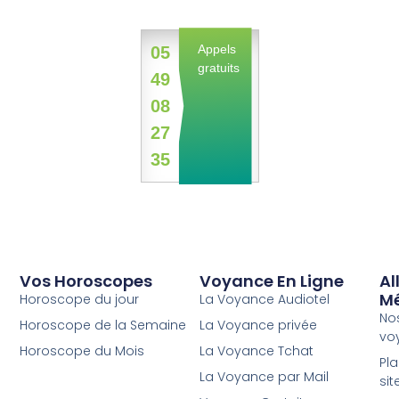
Appels
05
gratuits
49
08
27
35
Vos Horoscopes
Voyance En Ligne
Al
M
Horoscope du jour
La Voyance Audiotel
No
Horoscope de la Semaine
La Voyance privée
vo
Horoscope du Mois
La Voyance Tchat
Pl
La Voyance par Mail
sit