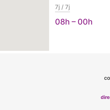
7j / 7j
08h – 00h
CO
dir