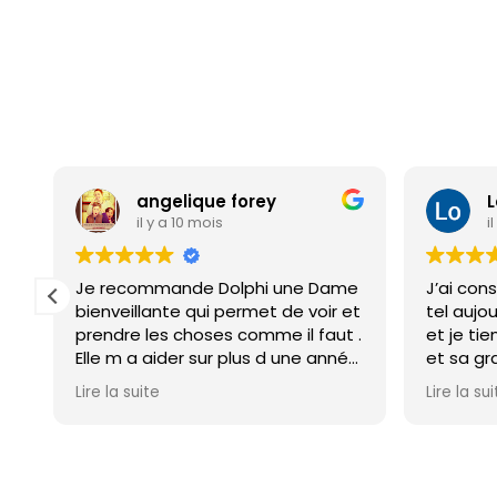
angelique forey
L
il y a 10 mois
i
t
Je recommande Dolphi une Dame
J’ai con
!!
bienveillante qui permet de voir et
tel aujou
e
prendre les choses comme il faut .
et je tie
Elle m a aider sur plus d une année
et sa gr
et acharné fois tout ce releve
tout de 
Lire la suite
Lire la su
positive
situation
Cordialement
professi
une just
ton est à