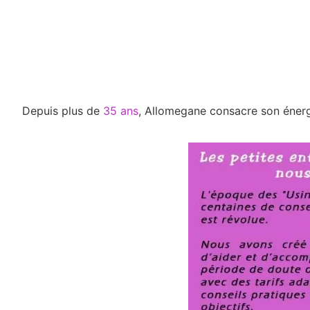
bienveill
cette be
voir pour
ferai un 
tout cas
qualité 
consulta
Depuis plus de
35 ans
, Allomegane consacre son énerg