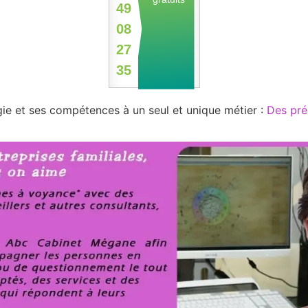
ant. Félicitations pour
49
lle clairvoyance ! Reste à
08
 les datations, mais je
petit retour à ce sujet. En
27
, mille mercis pour la
35
et la rapidité de cette
tion très juste.
Laurence
ie et ses compétences à un seul et unique métier :
Des pré