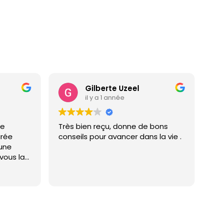
Gilberte Uzeel
il y a 1 année
se
Très bien reçu, donne de bons
urée
conseils pour avancer dans la vie .
une
vous la