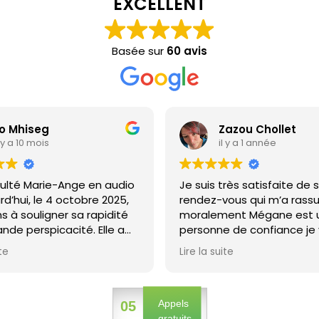
EXCELLENT
Basée sur
60 avis
o Mhiseg
Zazou Chollet
l y a 10 mois
il y a 1 année
sulté Marie-Ange en audio
Je suis très satisfaite de 
rd’hui, le 4 octobre 2025,
rendez-vous qui m’a rass
ns à souligner sa rapidité
moralement Mégane est 
ande perspicacité. Elle a
personne de confiance je 
suite su cerner mes
recommande
ite
Lire la suite
s, aussi bien sur le plan
onnel que personnel, avec
esse impressionnante. Son
 la fois clair et
Appels
05
gratuits