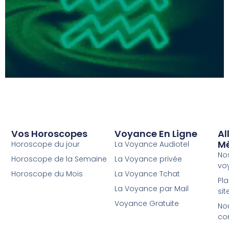
Vos Horoscopes
Voyance En Ligne
Al
M
Horoscope du jour
La Voyance Audiotel
No
Horoscope de la Semaine
La Voyance privée
vo
Horoscope du Mois
La Voyance Tchat
Pl
La Voyance par Mail
sit
Voyance Gratuite
No
co