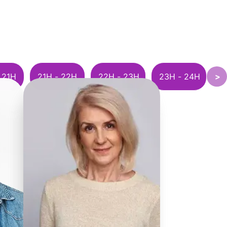
 21H
21H - 22H
22H - 23H
23H - 24H
>