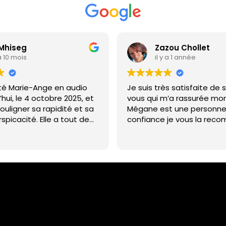
 Mhiseg
Zazou Chollet
 a 10 mois
il y a 1 année
lté Marie-Ange en audio
Je suis très satisfaite de
’hui, le 4 octobre 2025, et
vous qui m’a rassurée mo
souligner sa rapidité et sa
Mégane est une personne
spicacité. Elle a tout de
confiance je vous la re
erner mes situations, aussi
e plan professionnel que
 avec une justesse
nante. Son ton est à la
t bienveillant. Félicitations
 belle clairvoyance ! Reste
 les datations, mais je
tit retour à ce sujet. En
ille mercis pour la qualité
dité de cette consultation