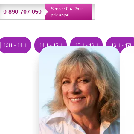
Service 0.4 €/min +
0 890 707 050
prix appel
13H - 14H
14H - 15H
15H - 16H
16H - 17H