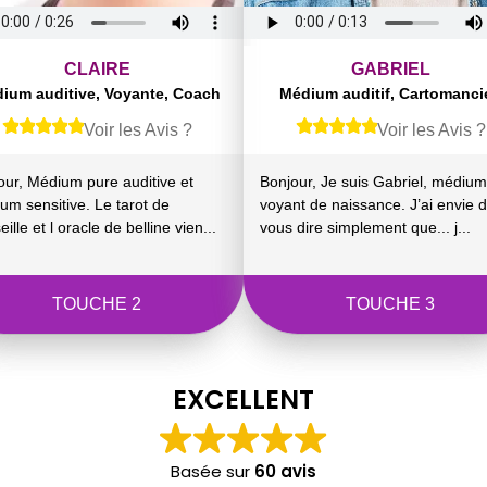
CLAIRE
GABRIEL
ium auditive, Voyante, Coach
Médium auditif, Cartomanci
Voir les Avis ?
Voir les Avis ?
our, Médium pure auditive et
Bonjour, Je suis Gabriel, médium
um sensitive. Le tarot de
voyant de naissance. J’ai envie 
ille et l oracle de belline vien...
vous dire simplement que... j...
TOUCHE 2
TOUCHE 3
EXCELLENT
Basée sur
60 avis