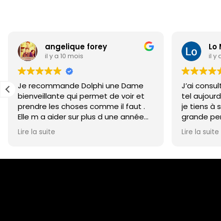
angelique forey
Lo
il y a 10 mois
il y
Je recommande Dolphi une Dame
J’ai consu
bienveillante qui permet de voir et
tel aujourd
prendre les choses comme il faut .
je tiens à 
Elle m a aider sur plus d une année
grande per
et acharné fois tout ce releve
suite su c
Lire la suite
Lire la suite
positive
bien sur l
Cordialement
personnel,
impression
fois clair e
pour cette
à voir pour
ferai un pe
tout cas, m
et la rapi