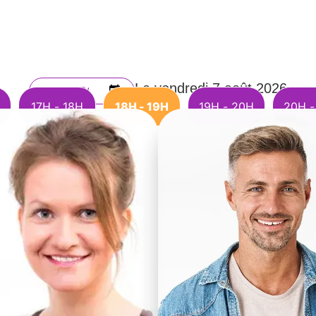
Le vendredi 7 août 2026
17H - 18H
18H - 19H
19H - 20H
20H -