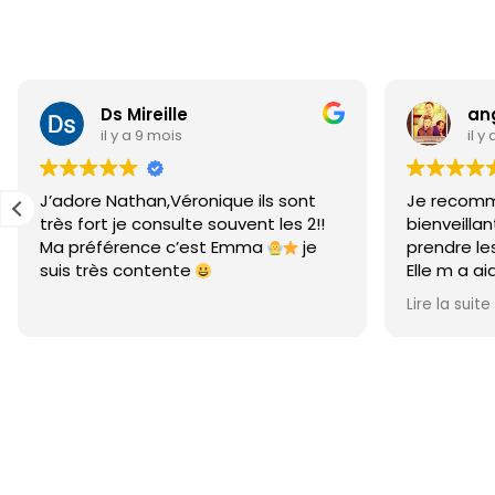
angelique forey
L
il y a 10 mois
il
Je recommande Dolphi une Dame
J’ai con
bienveillante qui permet de voir et
tel aujou
prendre les choses comme il faut .
je tiens 
Elle m a aider sur plus d une année
grande pe
et acharné fois tout ce releve
suite su 
Lire la suite
Lire la sui
positive
bien sur 
Cordialement
personne
impressi
fois clair
pour cett
à voir po
ferai un 
tout cas,