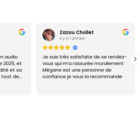
Gilberte Uzeel
il y a 1 année
e se rendez-
Très bien reçu, donne de bons
moralement
conseils pour avancer dans la vie .
ne de
ecommande