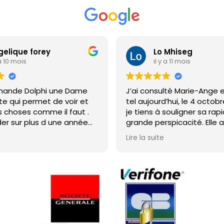
o Mhiseg
Zazou Chollet
 y a 11 mois
il y a 1 année
sulté Marie-Ange en audio
Je suis très satisfaite d
rd’hui, le 4 octobre 2025, et
vous qui m’a rassurée 
à souligner sa rapidité et sa
Mégane est une person
rspicacité. Elle a tout de
confiance je vous la r
cerner mes situations, aussi
te
le plan professionnel que
l, avec une justesse
onnante. Son ton est à la
 et bienveillant. Félicitations
e belle clairvoyance ! Reste
ur les datations, mais je
petit retour à ce sujet. En
 mille mercis pour la qualité