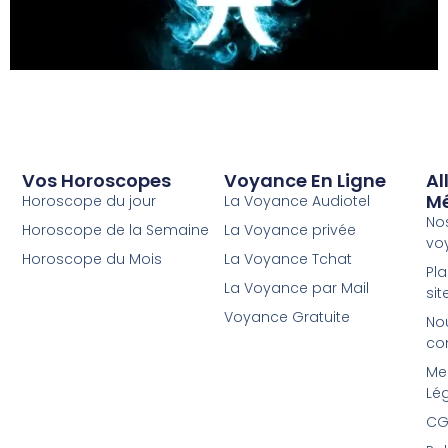
Vos Horoscopes
Voyance En Ligne
Al
M
Horoscope du jour
La Voyance Audiotel
No
Horoscope de la Semaine
La Voyance privée
vo
Horoscope du Mois
La Voyance Tchat
Pl
La Voyance par Mail
sit
Voyance Gratuite
No
co
Me
Lé
CG