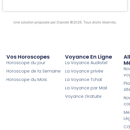
Une solution proposée par Dialotel ©2026. Tous droits réservés.
Vos Horoscopes
Voyance En Ligne
Al
M
Horoscope du jour
La Voyance Audiotel
No
Horoscope de la Semaine
La Voyance privée
vo
Horoscope du Mois
La Voyance Tchat
Pl
La Voyance par Mail
sit
Voyance Gratuite
No
co
Me
Lé
CG