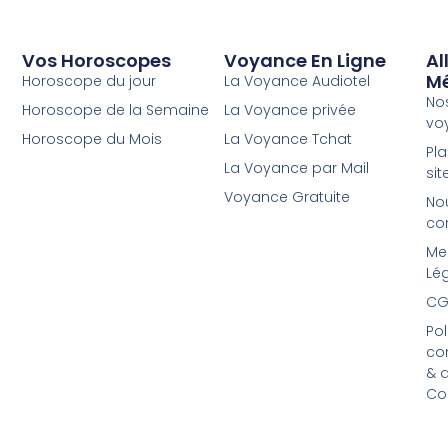
Vos Horoscopes
Voyance En Ligne
Al
M
Horoscope du jour
La Voyance Audiotel
No
Horoscope de la Semaine
La Voyance privée
vo
Horoscope du Mois
La Voyance Tchat
Pl
La Voyance par Mail
sit
Voyance Gratuite
No
co
Me
Lé
CG
Pol
con
& 
Co