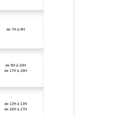
ALI
Médium pure, cart
de 7H à 8H
872 cons
Parce que nous 
droit au bonheur
Tel
de 9H à 10H
2.8 €/min
1.
de 17H à 18H
Charge
de 12H à 13H
de 16H à 17H