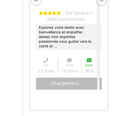
CIA
omancienne, coach
Voir les Avis ?
3496 consultations
5
Voir les Avis ?
Explorez votre destin avec
Je sui
bienveillance et empathie :
spirit
ultations
laissez mon expertise
écoute
avons tous le
passionnée vous guider vers la
traver
 et la vérité
clarté et ...
les ...
Tchat
Email
Tel
Tchat
Email
8 €/min
15 €
2.8 €/min
1.8 €/min
30 €
ment...
Chargement...