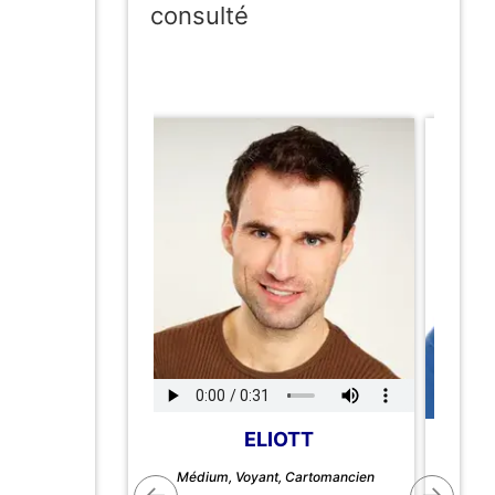
consulté
ELIOTT
Médium, Voyant, Cartomancien
Méd
←
→