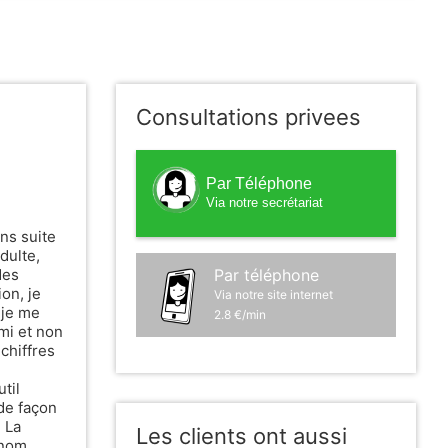
Consultations privees
Par Téléphone
Via notre secrétariat
ans suite
dulte,
Par téléphone
des
ion, je
Via notre site internet
 je me
2.8 €/min
ami et non
chiffres
til
de façon
. La
Les clients ont aussi
énom.