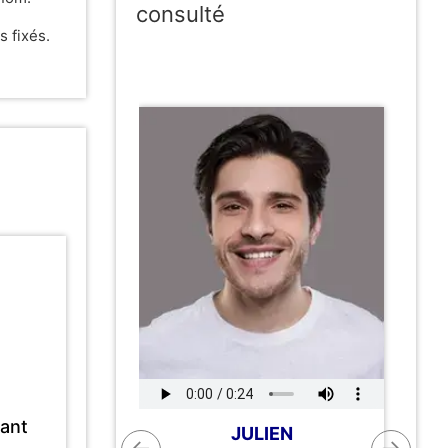
consulté
 fixés.
tant
JULIEN
←
→