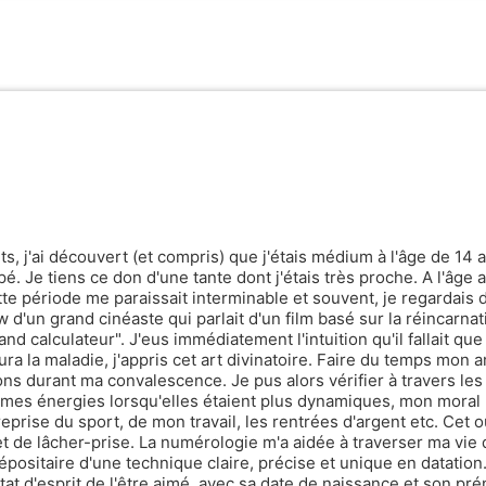
ts, j'ai découvert (et compris) que j'étais médium à l'âge de 14 
é. Je tiens ce don d'une tante dont j'étais très proche. A l'âge a
e période me paraissait interminable et souvent, je regardais 
 d'un grand cinéaste qui parlait d'un film basé sur la réincarnat
nd calculateur". J'eus immédiatement l'intuition qu'il fallait que
ra la maladie, j'appris cet art divinatoire. Faire du temps mon 
ons durant ma convalescence. Je pus alors vérifier à travers les 
mes énergies lorsqu'elles étaient plus dynamiques, mon moral
reprise du sport, de mon travail, les rentrées d'argent etc. Cet ou
 de lâcher-prise. La numérologie m'a aidée à traverser ma vie 
dépositaire d'une technique claire, précise et unique en datation
at d'esprit de l'être aimé, avec sa date de naissance et son pr