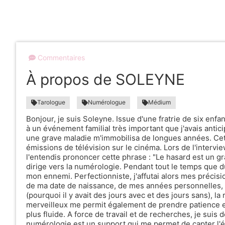
Commentaires
À propos de SOLEYNE
Tarologue
Numérologue
Médium
Bonjour, je suis Soleyne. Issue d'une fratrie de six enfan
à un événement familial très important que j'avais anticip
une grave maladie m'immobilisa de longues années. Cett
émissions de télévision sur le cinéma. Lors de l'interview
l'entendis prononcer cette phrase : "Le hasard est un gra
dirige vers la numérologie. Pendant tout le temps que du
mon ennemi. Perfectionniste, j'affutai alors mes précisi
de ma date de naissance, de mes années personnelles, 
(pourquoi il y avait des jours avec et des jours sans), la 
merveilleux me permit également de prendre patience et
plus fluide. A force de travail et de recherches, je suis 
numérologie est un support qui me permet de capter l'ét