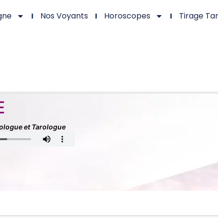
gne
Nos Voyants
Horoscopes
Tirage Ta
E
logue et Tarologue