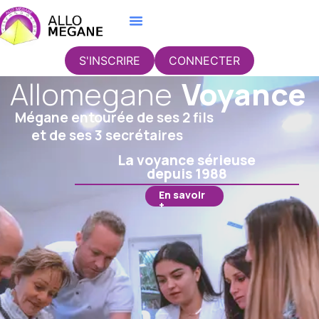
S'INSCRIRE
CONNECTER
Allomegane
Voyance
Mégane entourée de ses 2 fils
et de ses 3 secrétaires
La voyance sérieuse
depuis 1988
En savoir
+