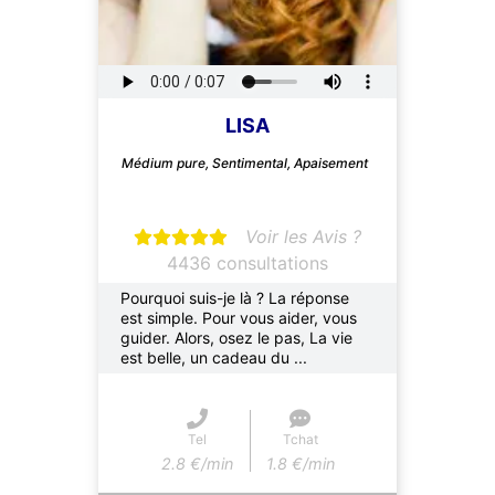
LISA
Médium pure, Sentimental, Apaisement
Voir les Avis ?
4436 consultations
Pourquoi suis-je là ? La réponse
est simple. Pour vous aider, vous
guider. Alors, osez le pas, La vie
est belle, un cadeau du ...
Tel
Tchat
2.8 €/min
1.8 €/min