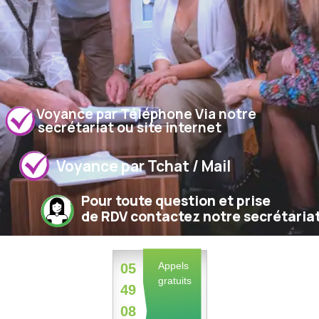
Voyance par Téléphone Via notre
secrétariat ou site internet
Voyance par Tchat / Mail
Pour toute question et prise
de RDV contactez notre secrétaria
Appels
05
gratuits
49
08