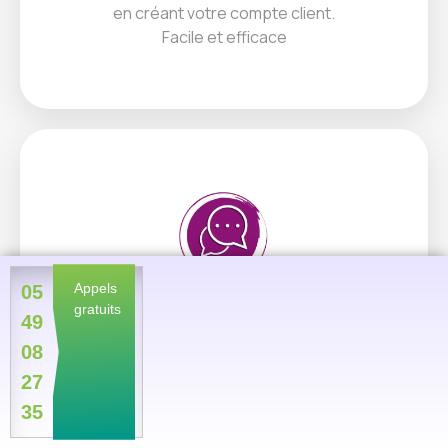
en créant votre compte client.
Facile et efficace
Appels
05
gratuits
49
Consultation Tchat
08
La consultation par Tchat est maintenant
27
disponible, l'occasion pour vous de
35
retrouver vos voyants préférés.