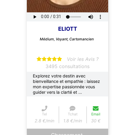
ELIOTT
Médium, Voyant, Cartomancien
Voir les Avis ?
3495 consultations
Explorez votre destin avec
bienveillance et empathie : laissez
mon expertise passionnée vous
guider vers la clarté et ...
Tel
Tchat
Email
2.8 €/min
1.8 €/min
30 €